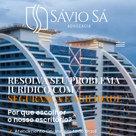
RESOLVA SEU PROBLEMA
JURÍDICO COM
SEGURANÇA E AGILIDADE
Por que escolher
o nosso escritório?
Atendimento On-line em todo Brasil