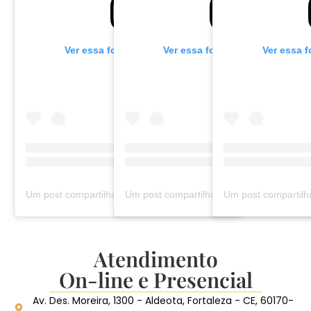
Ver essa foto no Instagram
Ver essa foto no Instagram
Ver essa 
Um post compartilhado por Sávio Sá | Advogado (@savio.sa.adv)
Atendimento
On-line e Presencial
Av. Des. Moreira, 1300 - Aldeota, Fortaleza - CE, 60170-