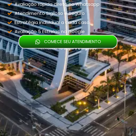
Avaliação rápida direto no Whatsapp
Atendimento Sigiloso e Seguro
Estratégia individual a cada caso
Avaliação 5 Estrelas no Google
COMECE SEU ATENDIMENTO
Atendimento
seguro e sigiloso.