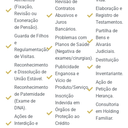
Revisão de
(Fixação,
Contratos
Elaboração e
Revisão ou
Abusivos e
Registro de
Exoneração
Juros
Testamentos.
de Pensão).
Bancários.
Partilha de
Guarda de Filhos
Problemas com
Bens e
e
Planos de Saúde
Alvarás
Regulamentação
(Negativa de
Judiciais.
de Visitas.
exames/cirurgias).
Destituição
Reconhecimento
Publicidade
de
e Dissolução de
Enganosa e
Inventariante.
União Estável.
Vício de
Ação de
Reconhecimento
Produto/Serviço.
Petição de
de Paternidade
Inscrição
Herança.
(Exame de
Indevida em
Consultoria
DNA).
Órgãos de
em Holding
Ações de
Proteção ao
Familiar.
Interdição e
Crédito