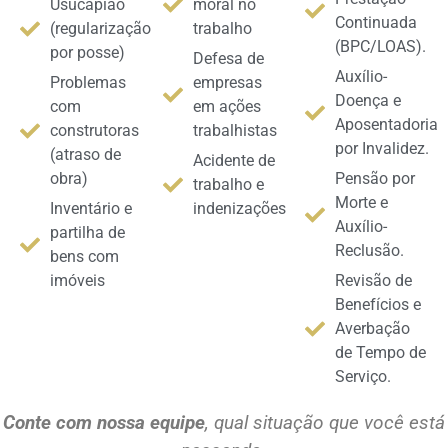
Usucapião
moral no
Continuada
(regularização
trabalho
(BPC/LOAS).
por posse)
Defesa de
Auxílio-
Problemas
empresas
Doença e
com
em ações
Aposentadoria
construtoras
trabalhistas
por Invalidez.
(atraso de
Acidente de
obra)
Pensão por
trabalho e
Morte e
Inventário e
indenizações
Auxílio-
partilha de
Reclusão.
bens com
imóveis
Revisão de
Benefícios e
Averbação
de Tempo de
Serviço.
Conte com nossa equipe
, qual situação que você está