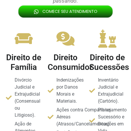
passando.
COMECE SEU ATENDIMENTO
Atendimento
seguro e sigiloso.
Direito de
Direito
Direito de
Família
Consumidor
Sucessões
Divórcio
Indenizações
Inventário
Judicial e
por Danos
Judicial e
Extrajudicial
Morais e
Extrajudicial
(Consensual
Materiais.
(Cartório).
ou
Ações contra Companhias
Planejamento
Litigioso).
Aéreas
Sucessório e
Ação de
(Atrasos/Cancelamentos).
Doações em
Alimentos
Vida.